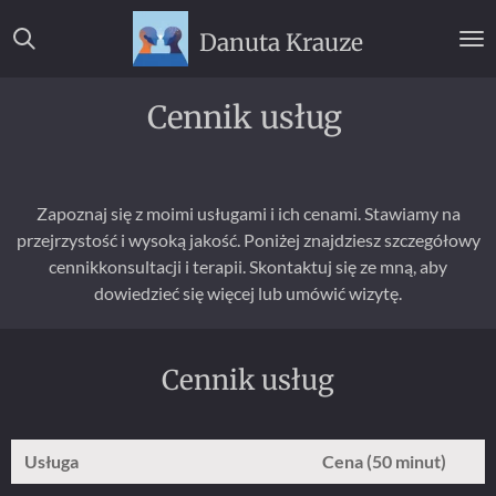
Przejdź
Danuta Krauze
do
głównej
treści
Cennik usług
Zapoznaj się z moimi usługami i ich cenami. Stawiamy na
przejrzystość i wysoką jakość. Poniżej znajdziesz szczegółowy
cennikkonsultacji i terapii. Skontaktuj się ze mną, aby
dowiedzieć się więcej lub umówić wizytę.
Cennik usług
Usługa
Cena (50 minut)