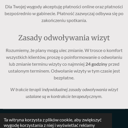
Dla Twojej wygody akceptuję płatności online oraz płatności
bezpośrednio w gabinecie. Płatność zazwyczaj odbywa się po
zakończeniu spotkania.
Zasady odwoływania wizyt
Rozumiemy, że plany mogą ulec zmianie. W trosce o komfort
wszystkich klientów, proszę o poinformowanie o odwołaniu
lub zmianie terminu wizyty co najmniej
24 godziny
przed
ustalonym terminem. Odwołanie wizyty w tym czasie jest
bezpłatne.
W trakcie terapii indywidualnej zasady odwoływania wizyt
ustalane są w kontrakcie terapeutycznym.
Profesjonalizm - Wiedza - Zaufanie - Przyjazny gabinet -
Ta witryna korzysta z plików cookie, aby zwiększyć
wygodę korzystania z niej i wyświetlać reklamy
Dyskrecja - Dogodna lokalizacja - Elastyczne terminy