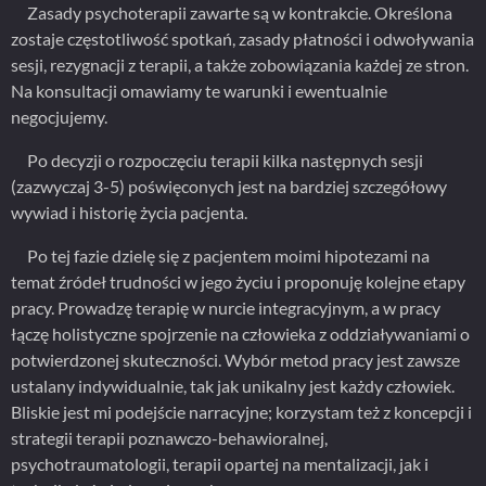
Zasady psychoterapii zawarte są w kontrakcie. Określona
zostaje częstotliwość spotkań, zasady płatności i odwoływania
sesji, rezygnacji z terapii, a także zobowiązania każdej ze stron.
Na konsultacji omawiamy te warunki i ewentualnie
negocjujemy.
Po decyzji o rozpoczęciu terapii kilka następnych sesji
(zazwyczaj 3-5) poświęconych jest na bardziej szczegółowy
wywiad i historię życia pacjenta.
Po tej fazie dzielę się z pacjentem moimi hipotezami na
temat źródeł trudności w jego życiu i proponuję kolejne etapy
pracy. Prowadzę terapię w nurcie integracyjnym, a w pracy
łączę holistyczne spojrzenie na człowieka z oddziaływaniami o
potwierdzonej skuteczności. Wybór metod pracy jest zawsze
ustalany indywidualnie, tak jak unikalny jest każdy człowiek.
Bliskie jest mi podejście narracyjne; korzystam też z koncepcji i
strategii terapii poznawczo-behawioralnej,
psychotraumatologii, terapii opartej na mentalizacji, jak i