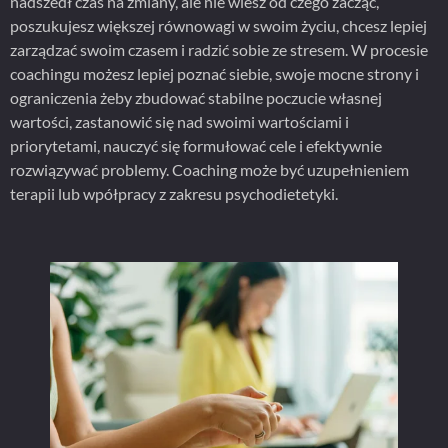
nadszedł czas na zmiany, ale nie wiesz od czego zacząć,
poszukujesz większej równowagi w swoim życiu, chcesz lepiej
zarządzać swoim czasem i radzić sobie ze stresem. W procesie
coachingu możesz lepiej poznać siebie, swoje mocne strony i
ograniczenia żeby zbudować stabilne poczucie własnej
wartości, zastanowić się nad swoimi wartościami i
priorytetami, nauczyć się formułować cele i efektywnie
rozwiązywać problemy. Coaching może być uzupełnieniem
terapii lub wpółpracy z zakresu psychodietetyki.