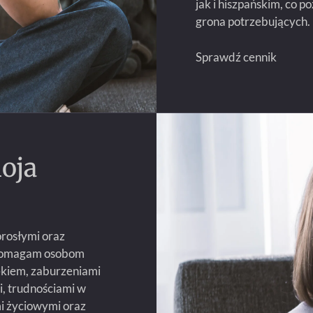
jak i hiszpańskim, co 
grona potrzebujących.
Sprawdź cennik
oja
orosłymi oraz
. Pomagam osobom
lękiem, zaburzeniami
, trudnościami w
mi życiowymi oraz