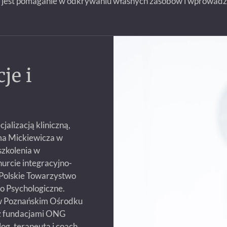
ją jest pomaganie w odkrywaniu własnych zasobów i wprowad
je i
jalizacją kliniczną,
ma Mickiewicza w
szkolenia w
nurcie integracyjno-
Polskie Towarzystwo
o Psychologiczne.
 w Poznańskim Ośrodku
 z fundacjami ONG
og, terapeuta i coach.