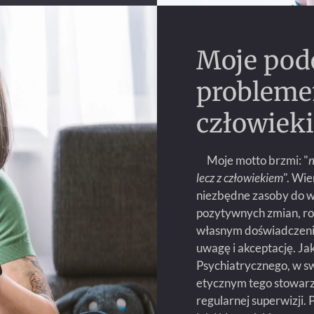
Moje pode
problemem
człowiek
Moje motto brzmi: "
n
lecz z człowiekiem
". Wie
niezbędne zasoby do 
pozytywnych zmian, ro
własnym doświadczeni
uwagę i akceptację. J
Psychiatrycznego, w sw
etycznym tego stowarz
regularnej superwizji.