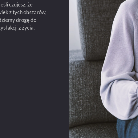
śli czujesz, że
iek z tych obszarów,
dziemy drogę do
sfakcji z życia.