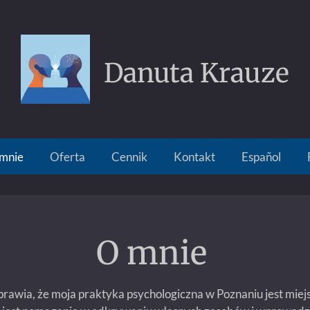
Danuta Krauze
mnie
Oferta
Cennik
Kontakt
Español
O mnie
 sprawia, że moja praktyka psychologiczna w Poznaniu jest mi