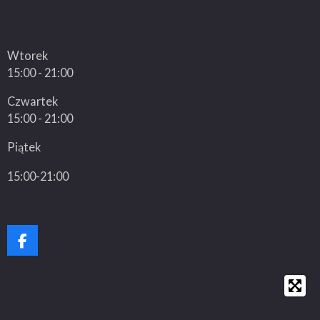
Wtorek
15:00 - 21:00
Czwartek
15:00 - 21:00
Piątek
15:00-21:00
F
a
c
e
b
o