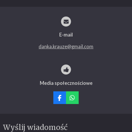
E-mail
danka.krauze@gmail.com
Media społecznościowe
F
W
a
h
c
a
e
t
b
s
Wyślij wiadomość
o
A