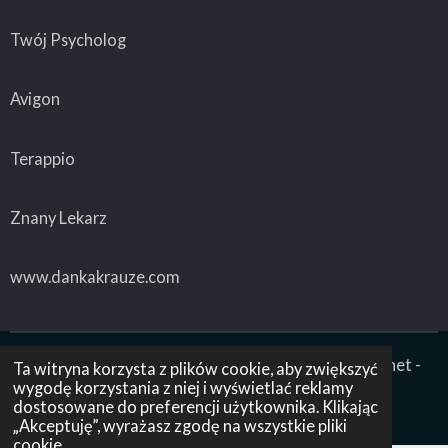
Twój Psycholog
Avigon
Terappio
Znany Lekarz
www.dankakrauze.com
Profesjonalizm - Wiedza - Zaufanie - Przyjazny gabinet -
Ta witryna korzysta z plików cookie, aby zwiększyć
wygodę korzystania z niej i wyświetlać reklamy
Dyskrecja - Dogodna lokalizacja - Elastyczne terminy
dostosowane do preferencji użytkownika. Klikając
© 2026 Psycholog Poznań Centrum Winogrady
„Akceptuję”, wyrażasz zgodę na wszystkie pliki
cookie.