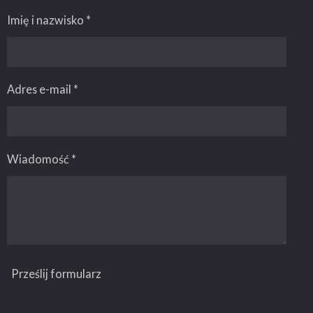
o
p
k
p
Imię i nazwisko *
Adres e-mail *
Wiadomość *
Prześlij formularz