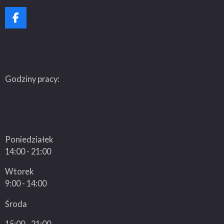
F
a
c
e
b
o
o
Godziny pracy:
k
Poniedziałek
14:00 - 21:00
Wtorek
9:00 - 14:00
Środa
15:00 - 21:00